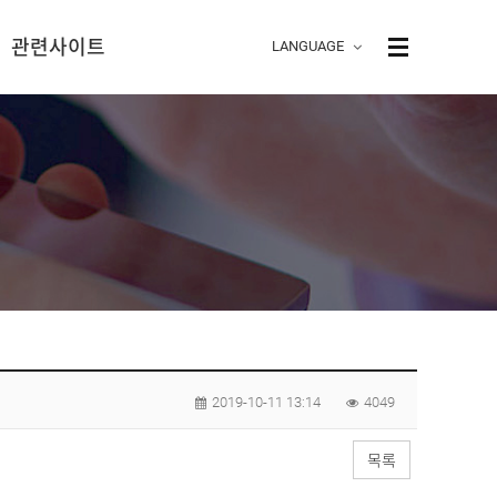
관련사이트
LANG
UAGE
LISH
I
ESE
A
A
ESE
2019-10-11 13:14
4049
목록