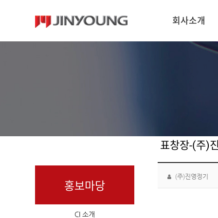
회사소개
표창장-(주)진
(주)진영정기
홍보마당
CI 소개