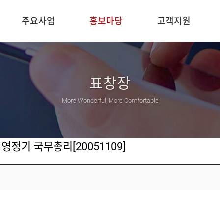
주요사업
홍보마당
고객지원
표창장
More Wonderful, More Comfortable
영정기 국무총리[20051109]