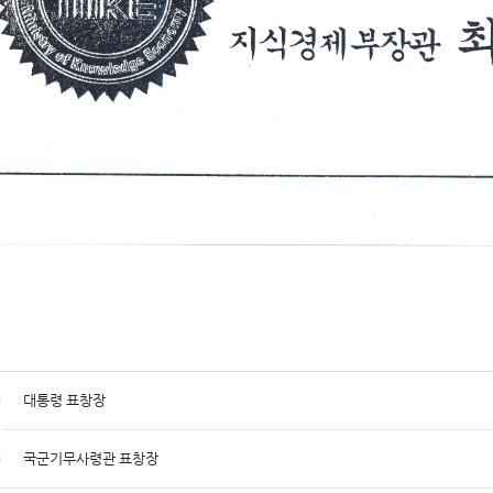
대통령 표창장
국군기무사령관 표창장