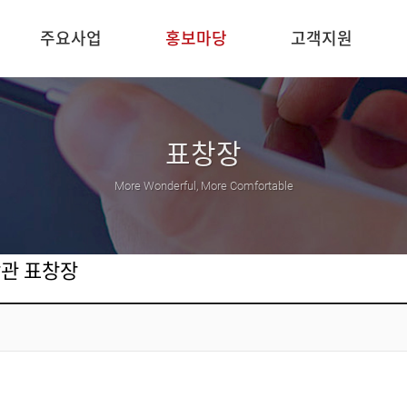
주요사업
홍보마당
고객지원
표창장
More Wonderful, More Comfortable
관 표창장