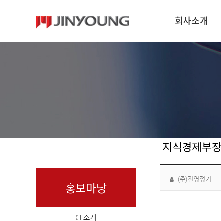
회사소개
지식경제부장
(주)진영정기
홍보마당
CI 소개